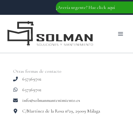
Ir
¿Avería urgente? Haz click aquí
al
contenido
Otras formas de contacto
657369702
657369702
info@solmanmantenimiento.es
C/Martínez de la Rosa nº29, 29009 Málaga